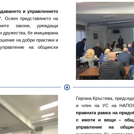
здаването и управлението
“
. Освен представянето на
ните закони, уреждащи
и дружества, бе инициирана
ошение на добри практики и
 управление на общински
Гергана Кръстева, председ
и член на УС на НАПОС-
правната рамка на придо
с имоти и вещи – общи
управление на общинс