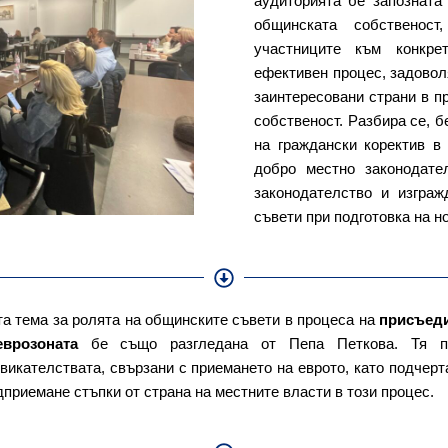
аудиторията бе запозната
общинската собственост
участниците към конкре
ефективен процес, задовол
заинтересовани страни в п
собственост. Разбира се, б
на граждански коректив в
добро местно законодате
законодателство и изгра
съвети при подготовка на н
а тема за ролята на общинските съвети в процеса на
присъеди
врозоната
бе също разгледана от Пепа Петкова. Тя пр
викателствата, свързани с приемането на еврото, като подчер
дприемане стъпки от страна на местните власти в този процес.