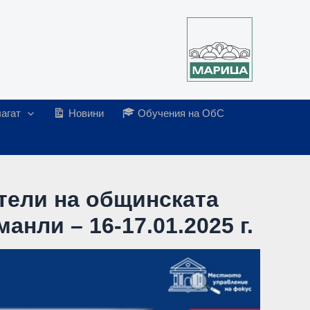
агат
Новини
Обучения на ОбС
тели на общинската
нли – 16-17.01.2025 г.