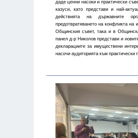
даде ценни насоки и практически съв
казуси, като представи и най-акту
действията на държавните ор
предотвратяването на конфликта на и
Общинския съвет, така и в Общинск
панел д-р Николов представи и новит
декларациите за имуществени интере
насочи аудиторията към практически п