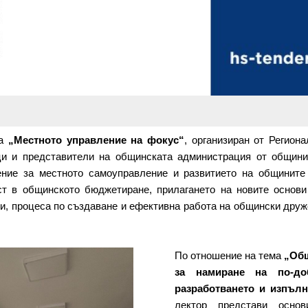
та
„Местното управление на фокус“
, организиран от Регион
ци и представители на общинската администрация от общини
ение за местното самоуправление и развитието на общините
ст в общинското бюджетиране, прилагането на новите основи
си, процеса по създаване и ефективна работа на общински друже
По отношение на тема
„Общ
за намиране на по-д
разработването и изпъл
лектор представи осно