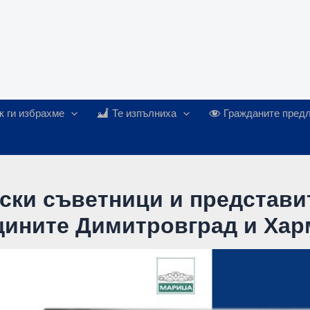
к ги избрахме
Те изпълниха
Гражданите предл
ски съветници и представи
ните Димитровград и Харма