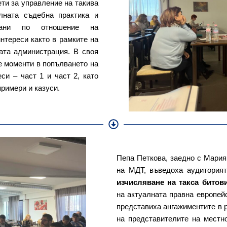
ети за управление на такива
алната съдебна практика и
гани по отношение на
нтереси както в рамките на
ата администрация. В своя
е моменти в попълването на
си – част 1 и част 2, като
римери и казуси.
Пепа Петкова, заедно с Мария
на МДТ, въведоха аудитория
изчисляване на такса битов
на актуалната правна европей
представиха ангажиментите в 
на представителите на местн