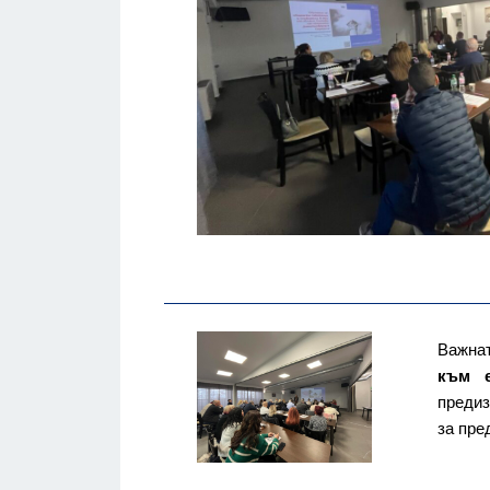
Важнат
към е
предиз
за пре