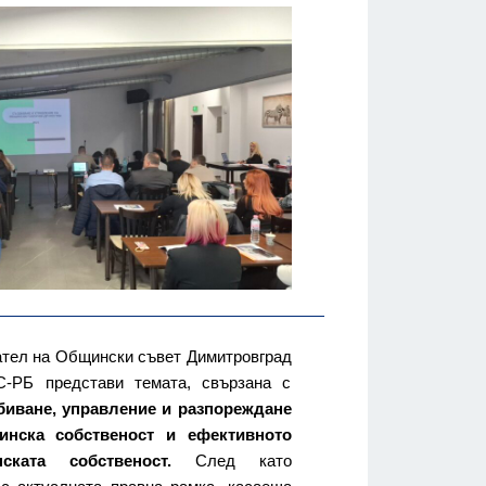
ател на Общински съвет Димитровград
РБ представи темата, свързана с
биване, управление и разпореждане
нска собственост и ефективното
ката собственост.
След като