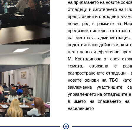
на прилагането на новите осно
отпадъци и изготвянето на Пл
представени и обсъдени възмо
новия ред в рамките на Нар
предизвика интерес от страна
на местната администрация
подготвителни дейности, кои
цел плавно и ефективно прем
М. Костадинова от своя стра
темата, свързана с раз
разпространените отпадъци – 
новите основи на ТБО, като
заключение участниците с
управлението на отпадъците 
в името на опазването на
населението