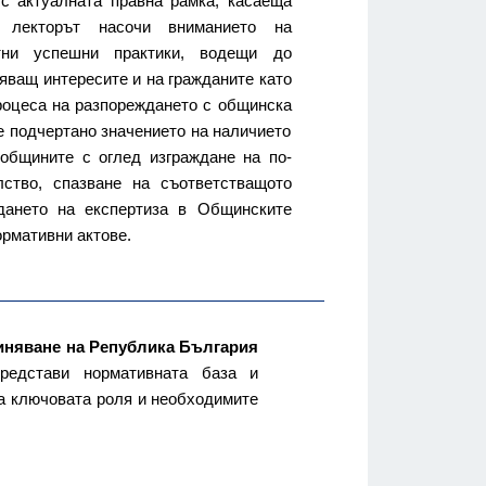
 с актуалната правна рамка, касаеща
, лекторът насочи вниманието на
тни успешни практики, водещи до
яващ интересите и на гражданите като
роцеса на разпореждането с общинска
е подчертано значението на наличието
 общините с оглед изграждане на по-
лство, спазване на съответстващото
ждането на експертиза в Общинските
ормативни актове.
няване на Република България
едстави нормативната база и
та ключовата роля и необходимите