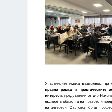
Участниците имаха възможност да с
правна рамка и практическите а
интереси
, представени от д-р Нико
експерт в областта на правото и пре
на интереси. Със своя богат профес