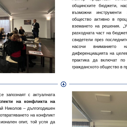
общинските бюджети, нас
възможни инструменти 
общество активно в проц
вземането на решения. „
разходната част на бюджета
свидетели през последните
насочи вниманието 
диференциацията на целев
практика да включат по 
гражданското общество в п
е запознаят с актуалната
спекти на конфликта на
лай Николов – дългогодишен
дотвратяването на конфликт
ионален опит, той успя да