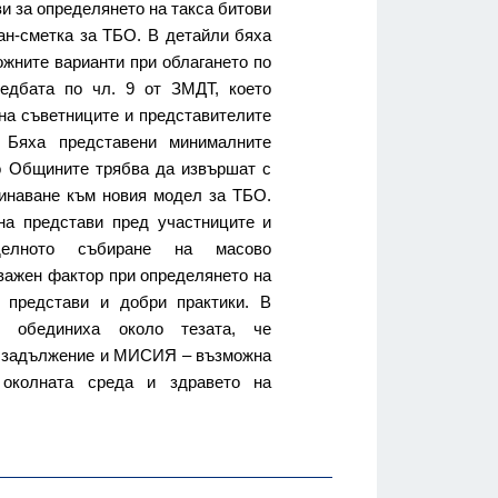
ви за определянето на такса битови
ан-сметка за ТБО. В детайли бяха
жните варианти при облагането по
едбата по чл. 9 от ЗМДТ, което
 на съветниците и представителите
. Бяха представени минималните
то Общините трябва да извършат с
инаване към новия модел за ТБО.
на представи пред участниците и
делното събиране на масово
важен фактор при определянето на
 представи и добри практики. В
е обединиха около тезата, че
е задължение и МИСИЯ – възможна
 околната среда и здравето на