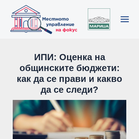
Skip
Post
Main
to
navigation
Menu
content
ИПИ: Оценка на
общинските бюджети:
как да се прави и какво
да се следи?