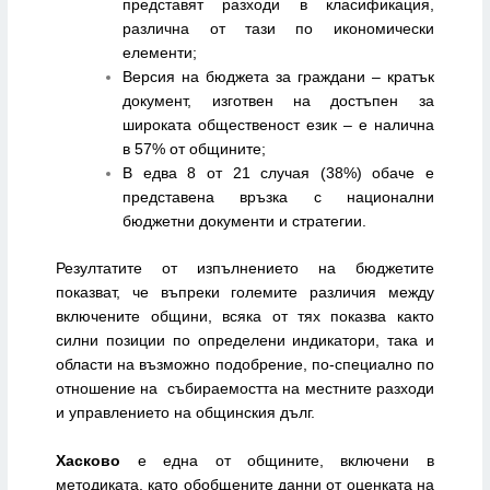
представят разходи в класификация,
различна от тази по икономически
елементи;
Версия на бюджета за граждани – кратък
документ, изготвен на достъпен за
широката общественост език – е налична
в 57% от общините;
В едва 8 от 21 случая (38%) обаче е
представена връзка с национални
бюджетни документи и стратегии.
Резултатите от изпълнението на бюджетите
показват, че въпреки големите различия между
включените общини, всяка от тях показва както
силни позиции по определени индикатори, така и
области на възможно подобрение, по-специално по
отношение на събираемостта на местните разходи
и управлението на общинския дълг.
Хасково
е една от общините, включени в
методиката, като обобщените данни от оценката на