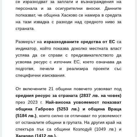
се изразходват за заплати и възнаграждения на
персонала и за осигурителни вноски. Данните
попказват, че община Хасково се намира в средата
на тази извадка с разходи над средното ниво за
страната.
Размерът на
изразходваните средства от ЕС
са
индикатор, който показва доколко местната власт
успява да се справи с предизвикателството да
усвоява ресурс с източник ЕС, което означава да
подготвя, печели и реализира проекти със
специфични изисквания.
От включените 21 общини повечето усвояват под
средния ресурс за страната
(2837 лв. на човек)
през 2023 г.
Най-висока усвояемост показват
община Габрово (5253 лв.) и община Враца
(5184 лв.)
,
които силно се отличават по усвояемост
от останалите общини в групата. На другия край на
спектъра
пък са общини Козлодуй (1049 лв.) и
Хасково (1412 лв.).