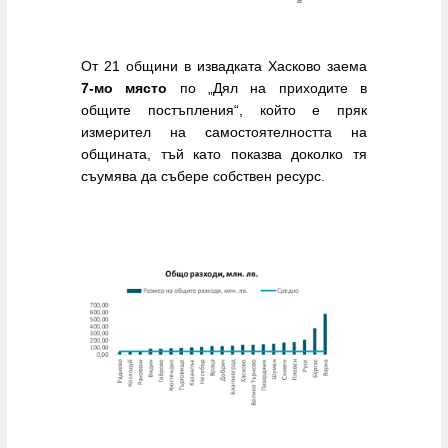
От 21 общини в извадката Хасково заема
7-мо място
по „Дял на приходите в
общите постъпления“, който е пряк
измерител на самостоятелността на
общината, тъй като показва доколко тя
съумява да събере собствен ресурс.