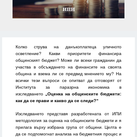
Колко струва на данъкоплатеца уличното
осветление? Какви приоритети финансира
общинският бюджет? Може ли всеки гражданин да
участва в обсъждането на финансите на своята
община и взема ли се предвид мнението му? На
всички тези въпроси се опитват да отговорят от
Института за паразрна икономика в
изследването
„Оценка на общинските бюджети:
как да се прави и какво да се следи?“
Изследването представя разработената от ИПИ
методология за оценка на общинските бюджети и я
прилага върху избрана група от общини. Целта е
да се подпомогнат анализа на бюджетния процес и