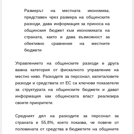
Размерът на местната икономика,
представен чрез размера на общинските
разходи, дава
информация за приноса на
общинския бюджет към икономиката на
страната, както и дава
възможност за
обективно сравнение на местните
бюджети
Управлението на общинските разходи е друга
важна категория от фискалното управление на
местно
ниво. Разходите за персонал, капиталовите
разходи и средствата от ЕС са ключови показатели
за
структурата на общинските бюджети и дават
информация как общинската власт реализира
своите
приоритети.
Средният дял на разходите за персонал за
страната е 55,8%, което показва, че повече от
половината от средства в бюджетите на общините